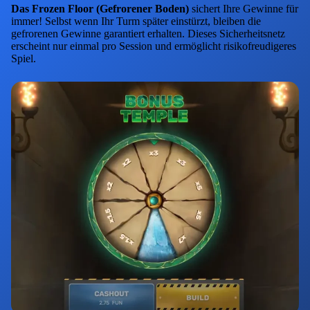
Das Frozen Floor (Gefrorener Boden)
sichert Ihre Gewinne für
immer! Selbst wenn Ihr Turm später einstürzt, bleiben die
gefrorenen Gewinne garantiert erhalten. Dieses Sicherheitsnetz
erscheint nur einmal pro Session und ermöglicht risikofreudigeres
Spiel.