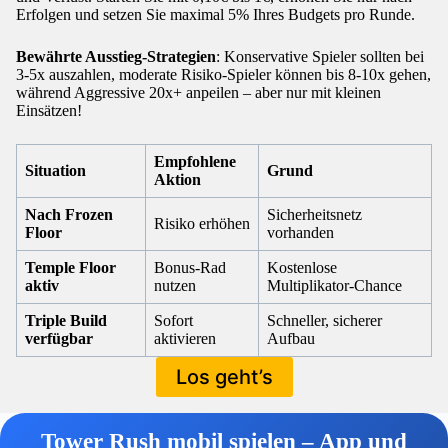
Erfolgen und setzen Sie maximal 5% Ihres Budgets pro Runde.
Bewährte Ausstieg-Strategien
: Konservative Spieler sollten bei
3-5x auszahlen, moderate Risiko-Spieler können bis 8-10x gehen,
während Aggressive 20x+ anpeilen – aber nur mit kleinen
Einsätzen!
Empfohlene
Situation
Grund
Aktion
Nach Frozen
Sicherheitsnetz
Risiko erhöhen
Floor
vorhanden
Temple Floor
Bonus-Rad
Kostenlose
aktiv
nutzen
Multiplikator-Chance
Triple Build
Sofort
Schneller, sicherer
verfügbar
aktivieren
Aufbau
Los geht’s
Tower Rush mobil spielen – App und