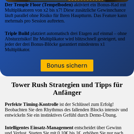
Der Temple Floor (Tempelboden)
aktiviert ein Bonus-Rad mit
Multiplikatoren von x2 bis x7! Diese zusätzliche Gewinnchance
läuft parallel ohne Risiko für Ihren Hauptturm. Das Feature kann
mehrmals pro Session auftreten.
Triple Build
platziert automatisch drei Etagen auf einmal – ohne
Absturzrisiko! Ihr Multiplikator wird blitzschnell gesteigert, und
jeder der drei Bonus-Blöcke garantiert mindestens x1
Multiplikator.
Bonus sichern
Tower Rush Strategien und Tipps für
Anfänger
Perfekte Timing-Kontrolle
ist der Schlüssel zum Erfolg!
Beobachten Sie den Rhythmus des fallenden Blocks intensiv und
entwickeln Sie ein instinktives Gefühl durch Demo-Übung.
Intelligentes Einsatz-Management
entscheidet über Gewinn
und Verlust. Starten Sie mit 0,10€ bis 1€, erhöhen Sie nur nach