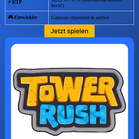
⚡ RTP
hoch!)
🎮 Entwickler
Galaxsys (lizenziert & seriös)
Jetzt spielen