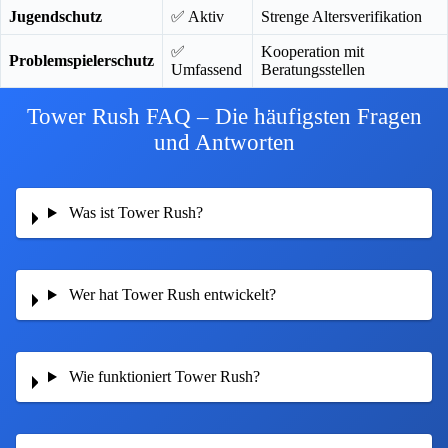
Jugendschutz
✅ Aktiv
Strenge Altersverifikation
✅
Kooperation mit
Problemspielerschutz
Umfassend
Beratungsstellen
Tower Rush FAQ – Die häufigsten Fragen
und Antworten
Was ist Tower Rush?
Wer hat Tower Rush entwickelt?
Wie funktioniert Tower Rush?